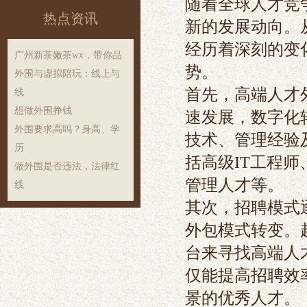
随着全球人才竞
热点资讯
新的发展动向。
经历着深刻的变
广州新茶嫩茶wx，带你品
势。
外围与虚拟陪玩：线上与
首先，高端人才
线
想做外围挣钱
速发展，数字化
外围要求高吗？身高、学
技术、管理经验
历
括高级IT工程
做外围是否违法，法律红
管理人才等。
线
其次，招聘模式
外包模式转变。
台来寻找高端人
仅能提高招聘效
景的优秀人才。