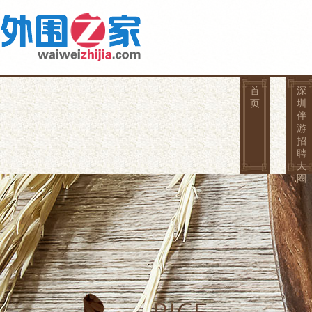
首
深
页
圳
伴
游
招
聘
大
圈