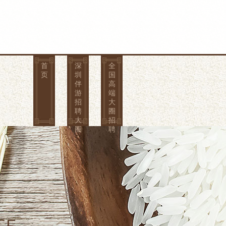
首
深
全
页
圳
国
伴
高
游
端
招
大
聘
圈
大
招
圈
聘