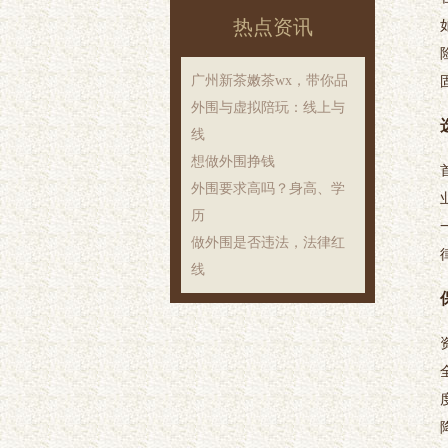
热点资讯
广州新茶嫩茶wx，带你品
外围与虚拟陪玩：线上与
线
想做外围挣钱
外围要求高吗？身高、学
历
做外围是否违法，法律红
线